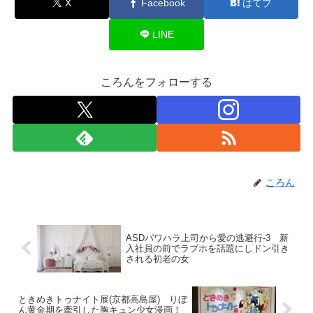
X
Facebook
はてブ
LINE
ころんをフォローする
ころん
ASDパワハラ上司から愛の逃避行-3 新
入社員の前でラブホを話題にしドン引き
される初老の女
ときめきトゥナイト展(京都高島屋) りぼ
ん黄金期を牽引した胸キュン少女漫画！