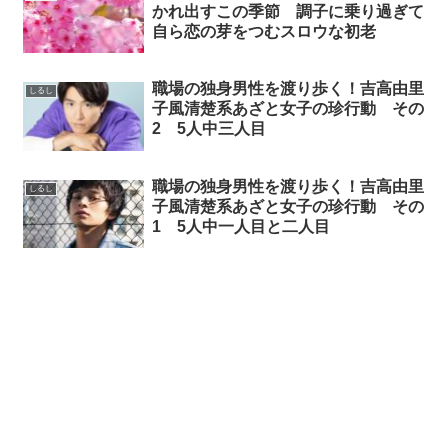
かれ出すこの季節 調子に乗り過ぎて
自ら恋の芽をつむスロウな初老
職場の独身男性を渡り歩く！吉高由里
しるし
子風清楚系あざと女子の珍行動 その
2 5人中三人目
職場の独身男性を渡り歩く！吉高由里
しるし
子風清楚系あざと女子の珍行動 その
1 5人中一人目と二人目