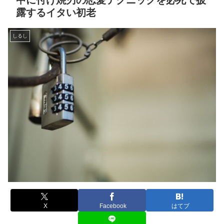
中に付け焼刃の恋愛テクニックを必死で披
露するイタい初老
しるし
X
Facebook
はてブ