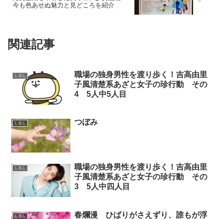
今も色あせぬ魅力と見どころを紹介
関連記事
職場の独身男性を渡り歩く！吉高由里
しるし
子風清楚系あざと女子の珍行動 その
4 5人中5人目
つぼみ
しるし
職場の独身男性を渡り歩く！吉高由里
しるし
子風清楚系あざと女子の珍行動 その
3 5人中四人目
春爛漫 ひばりがさえずり、誰もが浮
しるし