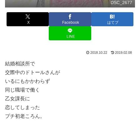
DSC_2677
X
Facebook
はてブ
LINE
2018.10.22
2019.02.08
結婚相談所で
交際中のドトールさんが
いるにもかかわらず
同じ職場で働く
乙女課長に
恋してしまった
プチ初老ころん。