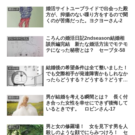
婚活サイトユーブライドで出会った殿
婚活レポ
方が、抑揚のない喋り方をするので聞
くのが苦痛だった。ヨクヨーさん-2
ころんの婚活日記2ndseason結婚相
クレーマーころん
談所編完結 新たな婚活方法でモテモ
テになった秘密とは？ セーブタ-58
結婚後の希望条件は全て整いました！
婚活レポ
でも交際相手が発達障害かもしれなか
ったらどうする？どうする？どうす
る？ セーブタさん-30
男が結婚を考える瞬間とは？ 長く付
婚活レポ
き合った女性を幸せにできず後悔して
いるときです。 ロビンさん-17
男と女の修羅場！ 女を見下す男を人
婚活レポ
殺しのような顔でにらみつけろ！ セ