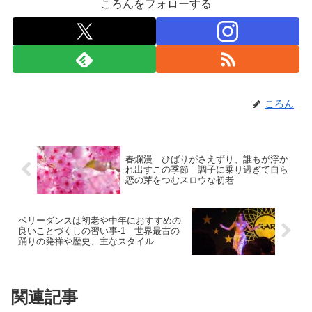
ころんをフォローする
ころん
春爛漫 ひばりがさえずり、誰もが浮か
れ出すこの季節 調子に乗り過ぎて自ら
恋の芽をつむスロウな初老
ベリーダンスは初老や中年におすすめの
良いことづくしの習い事-1 世界最古の
踊りの発祥や歴史、主なスタイル
関連記事