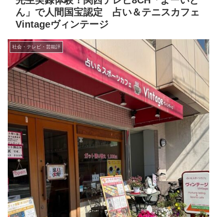
先生実録体験！関西テレビ8CH「よーいど
ん」で人間国宝認定 占い＆テニスカフェ
Vintageヴィンテージ
社会・テレビ・芸能評