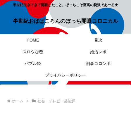
半世紀生きてきて開眼したこと。ぼっちこそ至高の贅沢であーる★
半世紀おばばころんのぼっち開眼コロニカル
HOME
目次
スロウな恋
婚活レポ
バブル姫
刑事コロンボ
プライバシーポリシー
ホーム
社会・テレビ・芸能評