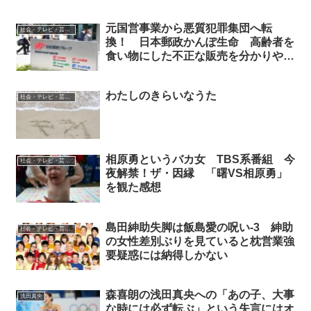
元国営事業から悪質犯罪集団へ転
社会・テレビ・芸能評
換！ 日本郵政かんぽ生命 高齢者を
食い物にした不正な販売を分かりやす
く解説
わたしのきらいなうた
社会・テレビ・芸能評
相原勇というバカ女 TBS系番組 今
社会・テレビ・芸能評
夜解禁！ザ・因縁 「曙VS相原勇」
を観た感想
島田紳助失脚は飯島愛の呪い-3 紳助
社会・テレビ・芸能評
の女性差別ぶりを見ていると枕営業強
要疑惑には納得しかない
森喜朗の浅田真央への「あの子、大事
浅田真央
な時には必ず転ぶ」という失言にはオ