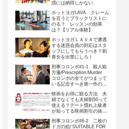
惑には納得しかない
ホットヨガLAVA クレーム
を言うとブラックリストに
のる？ レッスンの効果
は？【リアル体験】
ホットヨガＬＡＶＡで遭遇
する迷惑会員の対応はスタ
ッフにしてもらうべき？刺
青女を出禁にしろ！
刑事コロンボ#1-1 殺人処
方箋/Prescription:Murder
コロンボの全てがつまって
いる記念すべき第一作のあ
らすじとネタバレ
映画をお得に観る方法 夫
婦でなくても夫婦割50って
使える？デート慣れ上級者
が知ってる映画割引の抜け
道
刑事コロンボ#6-2 二枚の
ドガの絵/ SUITABLE FOR