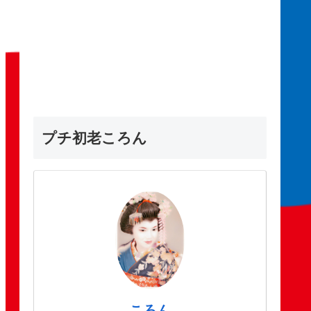
プチ初老ころん
ころん