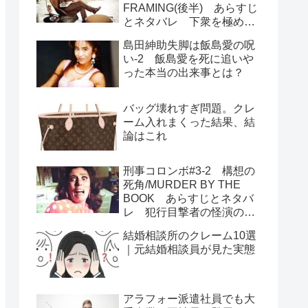
FRAMING(後半) あらすじ
とネタバレ 下衆を極めた
犯人のユーモラスな最期
島田紳助失脚は飯島愛の呪
い-2 飯島愛を死に追いや
った本当の出来事とは？
バッグ壊れすぎ問題。クレ
ーム入れまくった結果、結
論はこれ
刑事コロンボ#3-2 構想の
死角/MURDER BY THE
BOOK あらすじとネタバ
レ 犯行目撃者の怪演の秘
密は歯茎 釈然としないラ
結婚相談所のクレーム10選
ストの謎二つ
｜元結婚相談員が見た実態
アラフォー派遣社員でも大