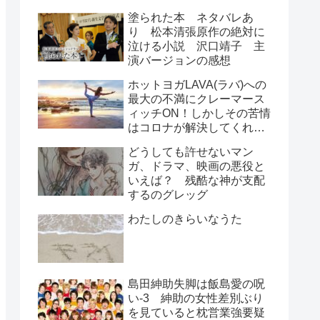
塗られた本 ネタバレあ
り 松本清張原作の絶対に
泣ける小説 沢口靖子 主
演バージョンの感想
ホットヨガLAVA(ラバ)への
最大の不満にクレーマース
ィッチON！しかしその苦情
はコロナが解決してくれ
た！？
どうしても許せないマン
ガ、ドラマ、映画の悪役と
いえば？ 残酷な神が支配
するのグレッグ
わたしのきらいなうた
島田紳助失脚は飯島愛の呪
い-3 紳助の女性差別ぶり
を見ていると枕営業強要疑