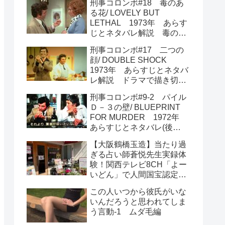
刑事コロンボ#18 毒のあ
る花/ LOVELY BUT
LETHAL 1973年 あらす
じとネタバレ解説 毒のあ
る美しい花たちが大活躍
刑事コロンボ#17 二つの
顔/ DOUBLE SHOCK
1973年 あらすじとネタバ
レ解説 ドラマで描き切れ
なかった最大の謎をころん
刑事コロンボ#9-2 パイル
が読み解く
Ｄ－３の壁/ BLUEPRINT
FOR MURDER 1972年
あらすじとネタバレ(後
半) ラストは圧巻の大どん
【大阪鶴橋玉造】当たり過
でん返し
ぎる占い師蒼悦先生実録体
験！関西テレビ8CH「よー
いどん」で人間国宝認定
占い＆テニスカフェVintage
この人いつから彼氏がいな
ヴィンテージ
いんだろうと思われてしま
う言動-1 ムダ毛編