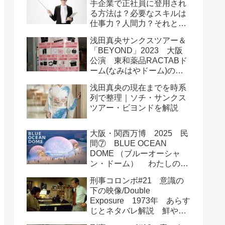
手企業で正社員に登用され
る方法は？必要なスキルは
仕事力？人間力？それとも
運とタイミング？
浅田真央サンクスツアー＆
「BEYOND」2023 大阪
公演 東和薬品RACTABド
ーム(なみはやドーム)の座
席図 アリーナ席スタンド
浅田真央の現在までを時系
席のメリットは？
列で整理｜ソチ・サンクス
ツアー・ビヨンドを解説
大阪・関西万博 2025 民
間⑦ BLUE OCEAN
DOME （ブルーオーシャ
ン・ドーム） わたしの海
を守って
刑事コロンボ#21 意識の
下の映像/Double
Exposure 1973年 あらす
じとネタバレ解説 鮮やか
過ぎる犯行とトリック