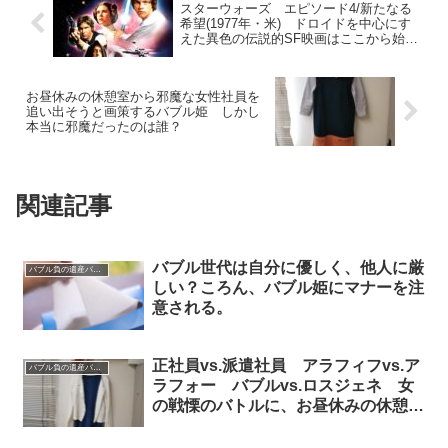
スターウォーズ エピソード4/新たなる
希望(1977年・米) ドロイドを中心にす
えた異色の伝説的SF映画はここから始ま
った
お昼休みの休憩室から邪魔な女性社員を
追い出そうと画策するバブル姫 しかし
本当に邪魔だったのは誰？
関連記事
バブル世代は自分に優しく、他人に厳
バブル負の遺産バブル姫
しい？ころん、バブル姫にマナーを注
意される。
正社員vs.派遣社員 アラフィフvs.ア
バブル負の遺産バブル姫
ラフォー バブルvs.ロスジェネ 女
の戦慄のバトルに、お昼休みの休憩室
が凍り付いた！！