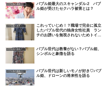
バブル姫最大のスキャンダル-2 バブ
バブル負の遺産バブル姫
ル姫が受けたセクハラ被害とは？
これっていじめ！？職場で完全に孤立
バブル負の遺産バブル姫
したバブル世代の独身女性社員 ラン
チのお誘いを無視されないためトイレ
まで追いかけてきた
バブル世代は教養がない？バブル姫、
バブル負の遺産バブル姫
シンボルと象徴を語る
バブル世代は新しいモノが好き♡バブ
バブル負の遺産バブル姫
ル姫、ドローンの将来性を語る