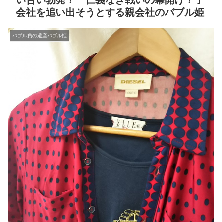
い合い勃発！ 仁義なき戦いの幕開け！子
会社を追い出そうとする親会社のバブル姫
バブル負の遺産バブル姫