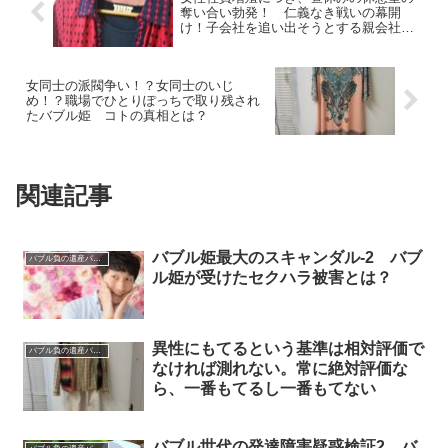
奪い合い勃発！ 仁義なき戦いの幕開
け！子会社を追い出そうとする親会社の
バブル姫
女同士の派閥争い！？女同士のいじ
め！？職場でひとりぽっちで取り残され
たバブル姫 コトの真相とは？
関連記事
バブル姫最大のスキャンダル-2 バブ
バブル負の遺産バブル姫
ル姫が受けたセクハラ被害とは？
異性にもてるという基準は相対評価で
バブル負の遺産バブル姫
なければ測れない。常に絶対評価な
ら、一番もてるし一番もてない
バブル世代の発達障害疑惑検証2 バ