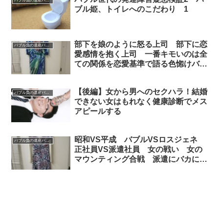
バブル負の遺産バブル姫
ブル姫、トイレへのこだわり 1
部下を娘のように怒る上司 部下に恋
バブル負の遺産バブル姫
愛感情を抱く上司 一番キモいのは全
ての関係を恋愛基準で語る色惚けババ
ァでした
【後編】女から男へのセクハラ！結婚
バブル負の遺産バブル姫
できない女はもれなく健康診断でメス
アピールする
昭和VS平成 バブルVSロスジェネ
バブル負の遺産バブル姫
正社員VS派遣社員 女の戦い 女の
マウンティング合戦 派遣にバカにさ
れコケにされる正社員バブル姫