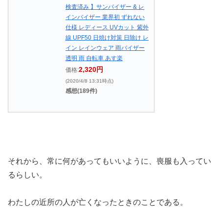
検査済み 】サンバイザー & レ
インバイザー 業界初 ずれない
仕様 レディース UVカット 紫外
線 UPF50 日焼け対策 日除け レ
イン レインウェア 雨バイザー
透明 雨 自転車 あす楽
2,320円
価格:
(2020/4/8 13:31時点)
感想(189件)
それから、常に何があってもいいように、喪服も入ってい
るらしい。
わたしの近所の人が亡くなったときのことである。