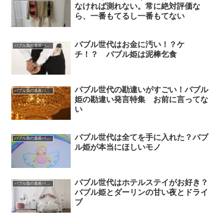
なければ測れない。常に絶対評価な
ら、一番もてるし一番もてない
バブル世代はお金に汚い！？ケ
バブル負の遺産バブル姫
チ！？ バブル姫は泥棒乞食
バブル世代の勘違いがすごい！バブル
バブル負の遺産バブル姫
姫の勘違い発言特集 お前に言ってな
い
バブル世代は全てを手に入れた？バブ
バブル負の遺産バブル姫
ル姫が本当にほしいモノ
バブル世代はホテルステイがお好き？
バブル負の遺産バブル姫
バブル姫とダーリンの甘い夜とドライ
ブ