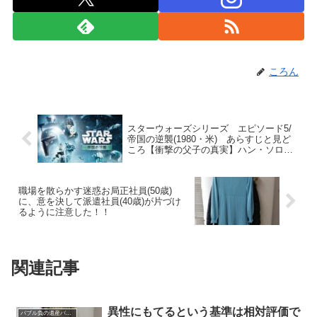
ころん
スターウォーズシリーズ エピソード5/
帝国の逆襲(1980・米) あらすじと見ど
ころ【衝撃の父子の真実】ハン・ソロに
胸キュン
職場を散らかす迷惑お局正社員(50歳)
に、意を決して派遣社員(40歳)が片づけ
るように注意した！！
関連記事
異性にもてるという基準は相対評価で
バブル負の遺産バブル姫