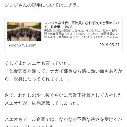
ジンジさんの記事についてはコチラ。
ロスジェネ世代、正社員になれず次々と辞めてい
く R企業 その8
R企業での契約更新月になった。そのときに、話をする時
間を乞食部長はもうけてくれた。で、わたしが正社員にな
れるように努力はしました、とだけ言っていた。ホントか
よ？って嘘だってことは、ずっと後になって分かる。で、
わたしはこう言った。正社員になれ...
2019.05.27
koron5791.com
そしてまたスエオも言っていた。
「乞食部長と違って、ナガイ部長なら情に熱い面もあるか
ら、親身になってくれますよ。」
さて、わたしの少し後ぐらいに営業正社員として入社した
スエオだが、結局退職してしまった。
スエオもアール企業では、なかなか不遇な待遇を受けるハ