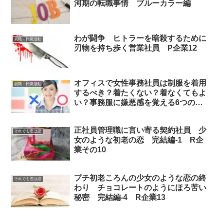
河期の転職事情 ブルーカラー編
わが闘争 ヒトラーを暗殺するために
就職・転職活動
刃物を持ち歩く営業社員 P企業12
オフィスで女性事務社員は制服を着用
就職・転職活動
するべき？着たくない？着なくてもよ
い？事務服に嫌悪感を覚える6つの理
由
正社員管理職に言い寄る契約社員 少
それでも恋は恋
女のような初老の恋 完結編-1 R企
業その10
プチ初老ころんの少女のような恋の終
それでも恋は恋
わり チョコレートのようにほろ苦い
秘密 完結編-4 R企業13