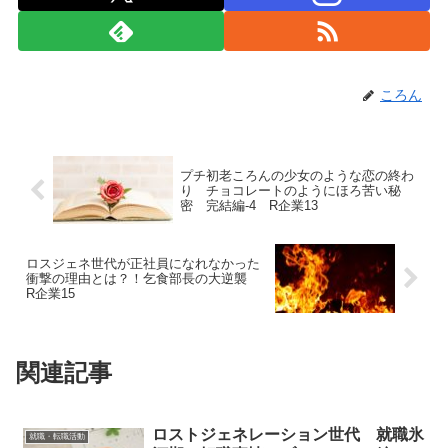
ころん
プチ初老ころんの少女のような恋の終わ
り チョコレートのようにほろ苦い秘
密 完結編-4 R企業13
ロスジェネ世代が正社員になれなかった
衝撃の理由とは？！乞食部長の大逆襲
R企業15
関連記事
ロストジェネレーション世代 就職氷
就職・転職活動