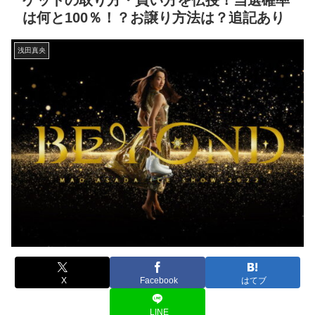
ケットの取り方・買い方を伝授！当選確率
は何と100％！？お譲り方法は？追記あり
浅田真央
X
Facebook
はてブ
LINE