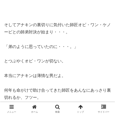
そしてアナキンの裏切りに気付いた師匠オビ・ワン・ケノ
ービとの師弟対決が始まり・・・。
「弟のように思っていたのに・・・。」
とつぶやくオビ・ワンが切ない。
本当にアナキンは薄情な男だよ。
何年も命がけで助け合ってきた師匠をあんなにあっさり裏
切れるか、フツー。
アナキンは闇に堕ちたっていう設定らしいけど、ジェダイ
メニュー
ホーム
検索
トップ
サイドバー