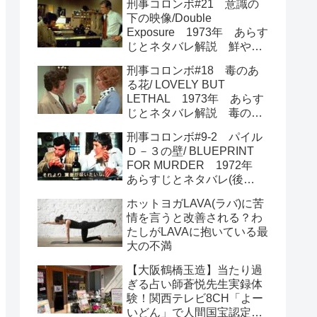
刑事コロンボ#21 意識の
下の映像/Double
Exposure 1973年 あらす
じとネタバレ解説 鮮やか
過ぎる犯行とトリック
刑事コロンボ#18 毒のあ
る花/ LOVELY BUT
LETHAL 1973年 あらす
じとネタバレ解説 毒のあ
る美しい花たちが大活躍
刑事コロンボ#9-2 パイル
Ｄ－３の壁/ BLUEPRINT
FOR MURDER 1972年
あらすじとネタバレ(後
半) ラストは圧巻の大どん
ホットヨガLAVA(ラバ)に苦
でん返し
情を言うと改善される？わ
たしがLAVAに抱いている最
大の不満
【大阪鶴橋玉造】当たり過
ぎる占い師蒼悦先生実録体
験！関西テレビ8CH「よー
いどん」で人間国宝認定