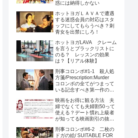
惑には納得しかない
ホットヨガＬＡＶＡで遭遇
する迷惑会員の対応はスタ
ッフにしてもらうべき？刺
青女を出禁にしろ！
ホットヨガLAVA クレーム
を言うとブラックリストに
のる？ レッスンの効果
は？【リアル体験】
刑事コロンボ#1-1 殺人処
方箋/Prescription:Murder
コロンボの全てがつまって
いる記念すべき第一作のあ
らすじとネタバレ
映画をお得に観る方法 夫
婦でなくても夫婦割50って
使える？デート慣れ上級者
が知ってる映画割引の抜け
道
刑事コロンボ#6-2 二枚の
ドガの絵/ SUITABLE FOR