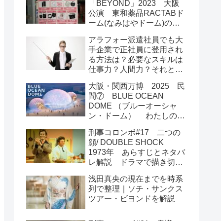
「BEYOND」2023 大阪
公演 東和薬品RACTABド
ーム(なみはやドーム)の座
席図 アリーナ席スタンド
アラフォー派遣社員でも大
席のメリットは？
手企業で正社員に登用され
る方法は？必要なスキルは
仕事力？人間力？それとも
運とタイミング？
大阪・関西万博 2025 民
間⑦ BLUE OCEAN
DOME （ブルーオーシャ
ン・ドーム） わたしの海
を守って
刑事コロンボ#17 二つの
顔/ DOUBLE SHOCK
1973年 あらすじとネタバ
レ解説 ドラマで描き切れ
なかった最大の謎をころん
浅田真央の現在までを時系
が読み解く
列で整理｜ソチ・サンクス
ツアー・ビヨンドを解説