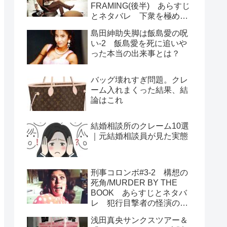
FRAMING(後半) あらすじ
とネタバレ 下衆を極めた
犯人のユーモラスな最期
島田紳助失脚は飯島愛の呪
い-2 飯島愛を死に追いや
った本当の出来事とは？
バッグ壊れすぎ問題。クレ
ーム入れまくった結果、結
論はこれ
結婚相談所のクレーム10選
｜元結婚相談員が見た実態
刑事コロンボ#3-2 構想の
死角/MURDER BY THE
BOOK あらすじとネタバ
レ 犯行目撃者の怪演の秘
密は歯茎 釈然としないラ
浅田真央サンクスツアー＆
ストの謎二つ