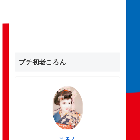
プチ初老ころん
ころん