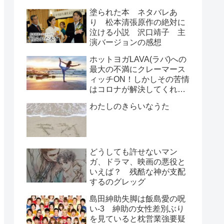
塗られた本 ネタバレあ
り 松本清張原作の絶対に
泣ける小説 沢口靖子 主
演バージョンの感想
ホットヨガLAVA(ラバ)への
最大の不満にクレーマース
ィッチON！しかしその苦情
はコロナが解決してくれ
た！？
わたしのきらいなうた
どうしても許せないマン
ガ、ドラマ、映画の悪役と
いえば？ 残酷な神が支配
するのグレッグ
島田紳助失脚は飯島愛の呪
い-3 紳助の女性差別ぶり
を見ていると枕営業強要疑