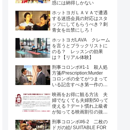
惑には納得しかない
ホットヨガＬＡＶＡで遭遇
する迷惑会員の対応はスタ
ッフにしてもらうべき？刺
青女を出禁にしろ！
ホットヨガLAVA クレーム
を言うとブラックリストに
のる？ レッスンの効果
は？【リアル体験】
刑事コロンボ#1-1 殺人処
方箋/Prescription:Murder
コロンボの全てがつまって
いる記念すべき第一作のあ
らすじとネタバレ
映画をお得に観る方法 夫
婦でなくても夫婦割50って
使える？デート慣れ上級者
が知ってる映画割引の抜け
道
刑事コロンボ#6-2 二枚の
ドガの絵/ SUITABLE FOR