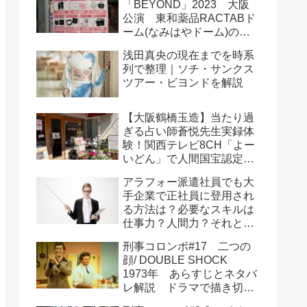
「BEYOND」2023 大阪
公演 東和薬品RACTABド
ーム(なみはやドーム)の座
席図 アリーナ席スタンド
浅田真央の現在までを時系
席のメリットは？
列で整理｜ソチ・サンクス
ツアー・ビヨンドを解説
【大阪鶴橋玉造】当たり過
ぎる占い師蒼悦先生実録体
験！関西テレビ8CH「よー
いどん」で人間国宝認定
占い＆テニスカフェVintage
アラフォー派遣社員でも大
ヴィンテージ
手企業で正社員に登用され
る方法は？必要なスキルは
仕事力？人間力？それとも
運とタイミング？
刑事コロンボ#17 二つの
顔/ DOUBLE SHOCK
1973年 あらすじとネタバ
レ解説 ドラマで描き切れ
なかった最大の謎をころん