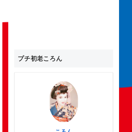
プチ初老ころん
ころん