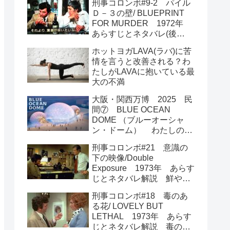
刑事コロンボ#9-2 パイル
が読み解く
Ｄ－３の壁/ BLUEPRINT
FOR MURDER 1972年
あらすじとネタバレ(後
半) ラストは圧巻の大どん
ホットヨガLAVA(ラバ)に苦
でん返し
情を言うと改善される？わ
たしがLAVAに抱いている最
大の不満
大阪・関西万博 2025 民
間⑦ BLUE OCEAN
DOME （ブルーオーシャ
ン・ドーム） わたしの海
を守って
刑事コロンボ#21 意識の
下の映像/Double
Exposure 1973年 あらす
じとネタバレ解説 鮮やか
過ぎる犯行とトリック
刑事コロンボ#18 毒のあ
る花/ LOVELY BUT
LETHAL 1973年 あらす
じとネタバレ解説 毒のあ