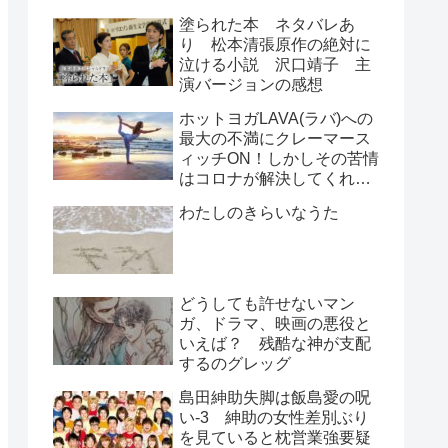
塗られた本 ネタバレあ
り 松本清張原作の絶対に
泣ける小説 沢口靖子 主
演バージョンの感想
ホットヨガLAVA(ラバ)への
最大の不満にクレーマース
ィッチON！しかしその苦情
はコロナが解決してくれ
た！？
わたしのきらいなうた
どうしても許せないマン
ガ、ドラマ、映画の悪役と
いえば？ 残酷な神が支配
するのグレッグ
島田紳助失脚は飯島愛の呪
い-3 紳助の女性差別ぶり
を見ていると枕営業強要疑