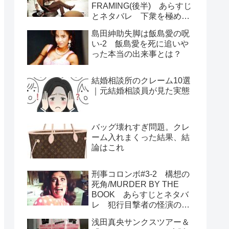
FRAMING(後半) あらすじ
とネタバレ 下衆を極めた
犯人のユーモラスな最期
島田紳助失脚は飯島愛の呪
い-2 飯島愛を死に追いや
った本当の出来事とは？
結婚相談所のクレーム10選
｜元結婚相談員が見た実態
バッグ壊れすぎ問題。クレ
ーム入れまくった結果、結
論はこれ
刑事コロンボ#3-2 構想の
死角/MURDER BY THE
BOOK あらすじとネタバ
レ 犯行目撃者の怪演の秘
密は歯茎 釈然としないラ
浅田真央サンクスツアー＆
ストの謎二つ