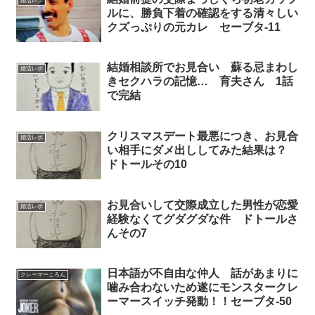
婚活レポ
ルに、勝負下着の確認をする清々しい
クズっぷりの元カレ セーブタ-11
結婚相談所でお見合い 蘇る忌まわし
婚活レポ
きセクハラの記憶… 育夫さん 1話
で完結
クリスマスデート最悪につき、お見合
婚活レポ
い相手にダメ出ししてみた結果は？
ドトールその10
お見合いして交際成立した男性が恋愛
婚活レポ
経験なくてグダグダな件 ドトールさ
んその7
日本語が不自由な仲人 話があまりに
クレーマーころん
噛み合わないため遂にモンスタークレ
ーマースイッチ発動！！セーブタ-50