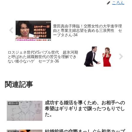
ころん
豊田真由子降臨！交際女性の大学進学理
由と専業主婦志望を責める三浪男性 セ
ーブタさん-34
ロスジェネ世代VSバブル世代 超氷河期
と呼ばれた就職難世代の苦労を理解でき
ない矮小なハゲ セーブタ-36
関連記事
成功する婚活を導くため、お相手への
婚活レポ
希望はギリギリまで譲ったつもりでし
た。
結婚前提の交際まっしぐら初老カップ