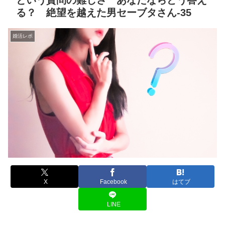
という質問の難しさ あなたならどう答え
る？ 絶望を越えた男セーブタさん-35
婚活レポ
X
Facebook
はてブ
LINE