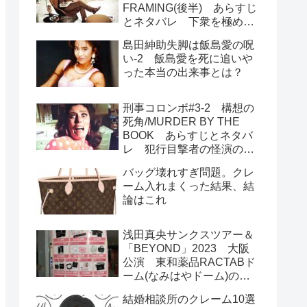
FRAMING(後半) あらすじ
とネタバレ 下衆を極めた
犯人のユーモラスな最期
島田紳助失脚は飯島愛の呪
い-2 飯島愛を死に追いや
った本当の出来事とは？
刑事コロンボ#3-2 構想の
死角/MURDER BY THE
BOOK あらすじとネタバ
レ 犯行目撃者の怪演の秘
密は歯茎 釈然としないラ
バッグ壊れすぎ問題。クレ
ストの謎二つ
ーム入れまくった結果、結
論はこれ
浅田真央サンクスツアー＆
「BEYOND」2023 大阪
公演 東和薬品RACTABド
ーム(なみはやドーム)の座
席図 アリーナ席スタンド
結婚相談所のクレーム10選
席のメリットは？