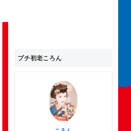
プチ初老ころん
ころん