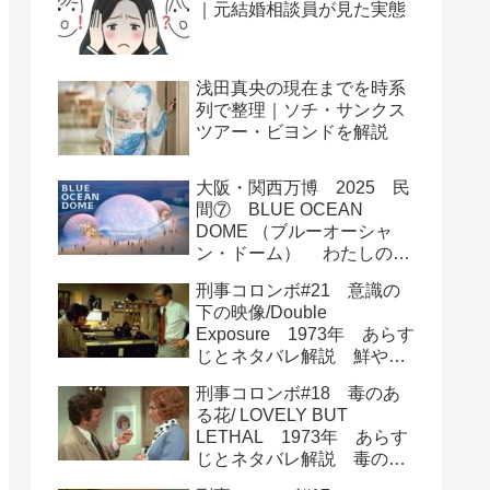
｜元結婚相談員が見た実態
浅田真央の現在までを時系
列で整理｜ソチ・サンクス
ツアー・ビヨンドを解説
大阪・関西万博 2025 民
間⑦ BLUE OCEAN
DOME （ブルーオーシャ
ン・ドーム） わたしの海
を守って
刑事コロンボ#21 意識の
下の映像/Double
Exposure 1973年 あらす
じとネタバレ解説 鮮やか
過ぎる犯行とトリック
刑事コロンボ#18 毒のあ
る花/ LOVELY BUT
LETHAL 1973年 あらす
じとネタバレ解説 毒のあ
る美しい花たちが大活躍