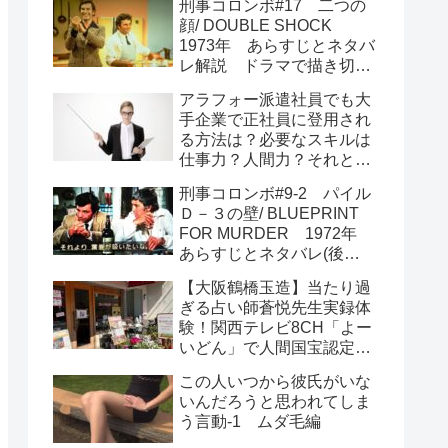
刑事コロンボ#17 二つの
顔/ DOUBLE SHOCK
1973年 あらすじとネタバ
レ解説 ドラマで描き切れ
なかった最大の謎をころん
アラフォー派遣社員でも大
が読み解く
手企業で正社員に登用され
る方法は？必要なスキルは
仕事力？人間力？それとも
運とタイミング？
刑事コロンボ#9-2 パイル
Ｄ－３の壁/ BLUEPRINT
FOR MURDER 1972年
あらすじとネタバレ(後
半) ラストは圧巻の大どん
【大阪鶴橋玉造】当たり過
でん返し
ぎる占い師蒼悦先生実録体
験！関西テレビ8CH「よー
いどん」で人間国宝認定
占い＆テニスカフェVintage
この人いつから彼氏がいな
ヴィンテージ
いんだろうと思われてしま
う言動-1 ムダ毛編