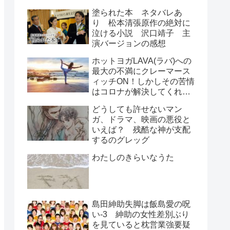
塗られた本 ネタバレあ
り 松本清張原作の絶対に
泣ける小説 沢口靖子 主
演バージョンの感想
ホットヨガLAVA(ラバ)への
最大の不満にクレーマース
ィッチON！しかしその苦情
はコロナが解決してくれ
た！？
どうしても許せないマン
ガ、ドラマ、映画の悪役と
いえば？ 残酷な神が支配
するのグレッグ
わたしのきらいなうた
島田紳助失脚は飯島愛の呪
い-3 紳助の女性差別ぶり
を見ていると枕営業強要疑