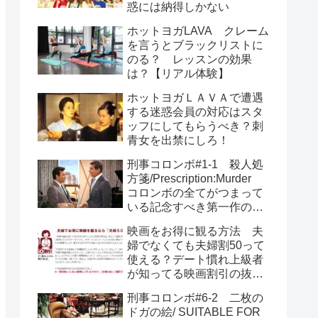
惑には納得しかない
ホットヨガLAVA クレーム
を言うとブラックリストに
のる？ レッスンの効果
は？【リアル体験】
ホットヨガＬＡＶＡで遭遇
する迷惑会員の対応はスタ
ッフにしてもらうべき？刺
青女を出禁にしろ！
刑事コロンボ#1-1 殺人処
方箋/Prescription:Murder
コロンボの全てがつまって
いる記念すべき第一作のあ
らすじとネタバレ
映画をお得に観る方法 夫
婦でなくても夫婦割50って
使える？デート慣れ上級者
が知ってる映画割引の抜け
道
刑事コロンボ#6-2 二枚の
ドガの絵/ SUITABLE FOR